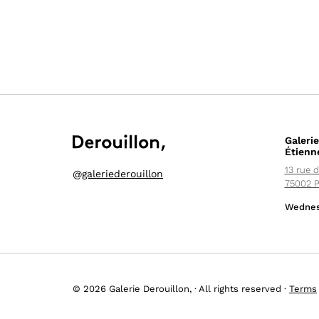
Galerie
Étienn
13 rue d
@
galeriederouillon
75002 P
Wednes
© 2026 Galerie Derouillon, · All rights reserved ·
Terms