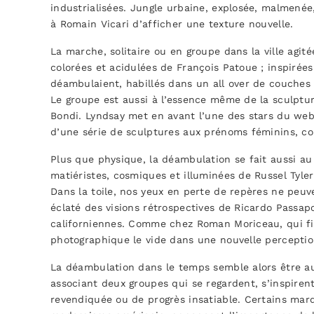
industrialisées. Jungle urbaine, explosée, malmenée,
à Romain Vicari d’afficher une texture nouvelle.
La marche, solitaire ou en groupe dans la ville agité
colorées et acidulées de François Patoue ; inspirée
déambulaient, habillés dans un all over de couches
Le groupe est aussi à l’essence même de la sculptu
Bondi. Lyndsay met en avant l’une des stars du web
d’une série de sculptures aux prénoms féminins, co
Plus que physique, la déambulation se fait aussi au
matiéristes, cosmiques et illuminées de Russel Tyler
Dans la toile, nos yeux en perte de repères ne peuven
éclaté des visions rétrospectives de Ricardo Passap
californiennes. Comme chez Roman Moriceau, qui fi
photographique le vide dans une nouvelle perception
La déambulation dans le temps semble alors être au 
associant deux groupes qui se regardent, s’inspire
revendiquée ou de progrès insatiable. Certains ma