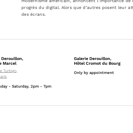
modernisme américain, annoncent l’importance de l
progrès du digital. Alors que d’autres posent leur 
des écrans.
 Derouillon,
Galerie Derouillon,
e Marcel
Hôtel Cromot du Bourg
e Turbigo,
Only by appointment
aris
day - Saturday, 2pm - 7pm