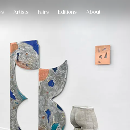
ws
Artists
Fairs
Editions
About