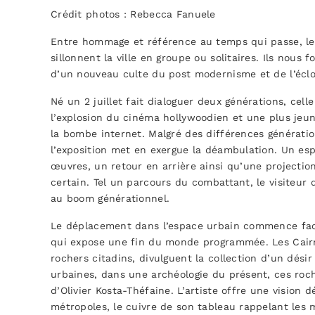
Crédit photos : Rebecca Fanuele
Entre hommage et référence au temps qui passe, les 
sillonnent la ville en groupe ou solitaires. Ils nous 
d’un nouveau culte du post modernisme et de l’éclo
Né un 2 juillet fait dialoguer deux générations, cell
l’explosion du cinéma hollywoodien et une plus jeu
la bombe internet. Malgré des différences génératio
l’exposition met en exergue la déambulation. Un esp
œuvres, un retour en arrière ainsi qu’une projecti
certain. Tel un parcours du combattant, le visiteur d
au boom générationnel.
Le déplacement dans l’espace urbain commence fac
qui expose une fin du monde programmée. Les Cairn
rochers citadins, divulguent la collection d’un dési
urbaines, dans une archéologie du présent, ces roc
d’Olivier Kosta-Théfaine. L’artiste offre une visio
métropoles, le cuivre de son tableau rappelant les m